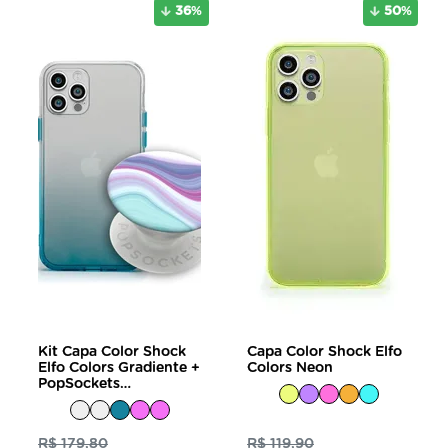
36
%
50
%
Kit Capa Color Shock
Capa Color Shock Elfo
Elfo Colors Gradiente +
Colors Neon
PopSockets
Metamorphic
R$ 179,80
R$ 119,90