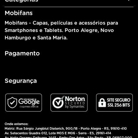
Mobifans
Mobifans - Capas, películas e acessórios para
Smartphones e Tablets. Porto Alegre, Novo
Hamburgo e Santa Maria.
Pagamento
Segurança
Onde estamos:
Matriz: Rua Sérgio Jungblut Dieterich, 900/18 - Porto Alegre - RS, 91610-410
Av. Setecentos Quadra 012, Lote M05 E M06 - Serra - ES, 29161-414
Av. Helio Ossamu Daikuara, 1445 - Embu Das Artes - São Paulo - SP, 06807-000