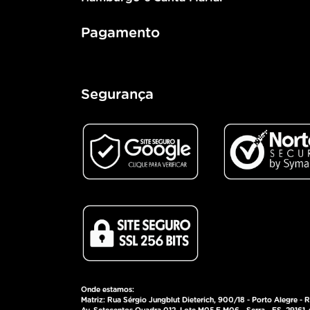
Pagamento
Segurança
Onde estamos:
Matriz: Rua Sérgio Jungblut Dieterich, 900/18 - Porto Alegre - 