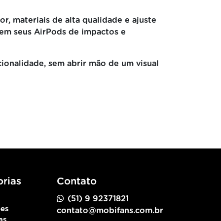
or, materiais de alta qualidade e ajuste
egem seus AirPods de impactos e
cionalidade, sem abrir mão de um visual
rias
Contato
(51) 9 92371821
ões
contato@mobifans.com.br
as