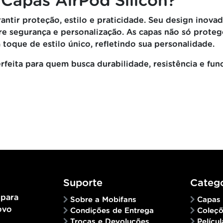
 Capas AirPod Silicon?
antir proteção, estilo e praticidade. Seu design inovad
tre segurança e personalização. As capas não só prot
oque de estilo único, refletindo sua personalidade.
rfeita para quem busca durabilidade, resistência e fun
Suporte
Catego
 para
Sobre a Mobifans
Capas
ovo
Condições de Entrega
Coleç
Trocas e Devoluções
Películ