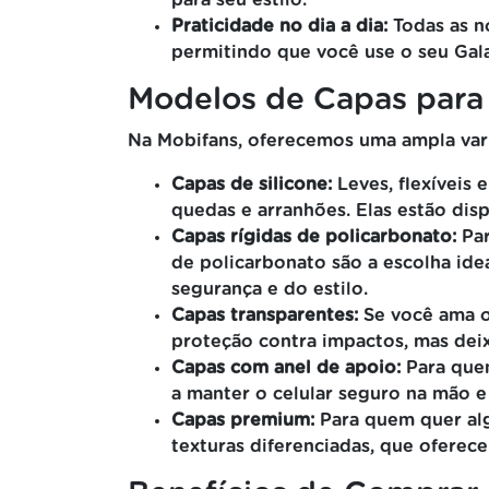
para seu estilo.
Praticidade no dia a dia:
Todas as no
permitindo que você use o seu Gala
Modelos de Capas para
Na Mobifans, oferecemos uma ampla vari
Capas de silicone:
Leves, flexíveis 
quedas e arranhões. Elas estão dis
Capas rígidas de policarbonato:
Par
de policarbonato são a escolha id
segurança e do estilo.
Capas transparentes:
Se você ama o 
proteção contra impactos, mas dei
Capas com anel de apoio:
Para quem
a manter o celular seguro na mão 
Capas premium:
Para quem quer alg
texturas diferenciadas, que oferec