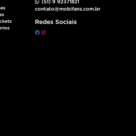
(51) 9 92371821
ões
contato@mobifans.com.br
as
ckets
Redes Sociais
rios