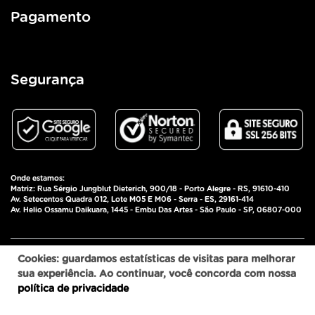
Pagamento
Segurança
Onde estamos:
Matriz: Rua Sérgio Jungblut Dieterich, 900/18 - Porto Alegre - RS, 91610-410
Av. Setecentos Quadra 012, Lote M05 E M06 - Serra - ES, 29161-414
Av. Helio Ossamu Daikuara, 1445 - Embu Das Artes - São Paulo - SP, 06807-000
Pulz Comércio de Importados Eireli - CNPJ:
Cookies: guardamos estatísticas de visitas para melhorar
06.051.394/0001-93 © 2025 - Todos os direitos
sua experiência. Ao continuar, você concorda com nossa
reservados.
política de privacidade