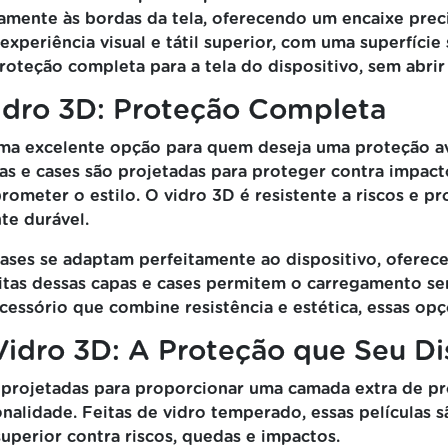
mente às bordas da tela, oferecendo um encaixe precis
xperiência visual e tátil superior, com uma superfície
oteção completa para a tela do dispositivo, sem abrir
idro 3D: Proteção Completa
uma excelente opção para quem deseja uma proteção a
as e cases são projetadas para proteger contra impact
ometer o estilo. O vidro 3D é resistente a riscos e pr
te durável.
cases se adaptam perfeitamente ao dispositivo, ofere
itas dessas capas e cases permitem o carregamento sem
cessório que combine resistência e estética, essas opç
 Vidro 3D: A Proteção que Seu D
o projetadas para proporcionar uma camada extra de pro
alidade. Feitas de vidro temperado, essas películas sã
uperior contra riscos, quedas e impactos.