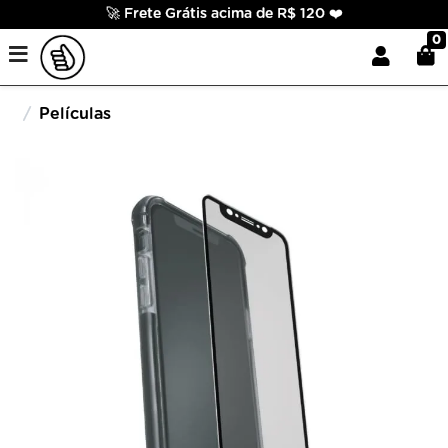
🚀 Frete Grátis acima de R$ 120 ❤️
0
Películas