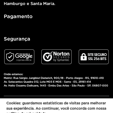
Hamburgo e Santa Maria.
Pagamento
Segurança
Onde estamos:
Matriz: Rua Sérgio Jungblut Dieterich, 900/18 - Porto Alegre - RS, 91610-410
Av. Setecentos Quadra 012, Lote M05 E M06 - Serra - ES, 29161-414
Av. Helio Ossamu Daikuara, 1445 - Embu Das Artes - São Paulo - SP, 06807-000
Pulz Comércio de Importados Eireli - CNPJ:
Cookies: guardamos estatísticas de visitas para melhorar
06.051.394/0001-93 © 2025 - Todos os direitos
sua experiência. Ao continuar, você concorda com nossa