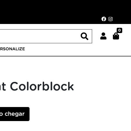
0
ERSONALIZE
nt Colorblock
o chegar