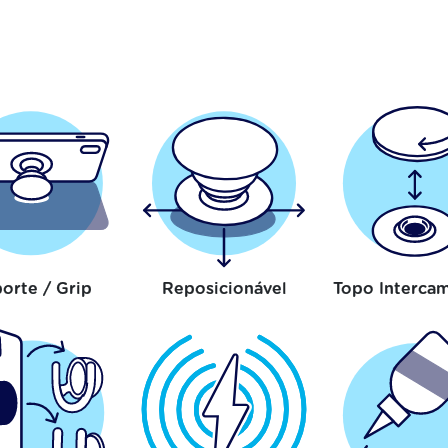
orte / Grip
Reposicionável
Topo Intercam