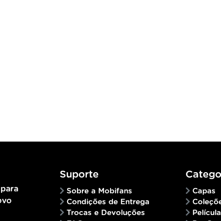
Suporte
Catego
 para
Sobre a Mobifans
Capas
ovo
Condições de Entrega
Coleçõ
Trocas e Devoluções
Películ