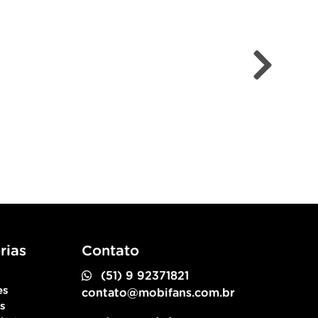
rias
Contato
(51) 9 92371821
es
contato@mobifans.com.br
as