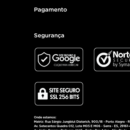
Pagamento
Segurança
Onde estamos:
Matriz: Rua Sérgio Jungblut Dieterich, 900/18 - Porto Alegre - 
Av. Setecentos Quadra 012, Lote M05 E M06 - Serra - ES, 29161-