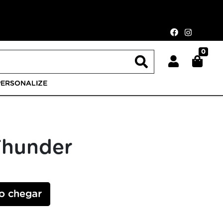
0
PERSONALIZE
Thunder
o chegar