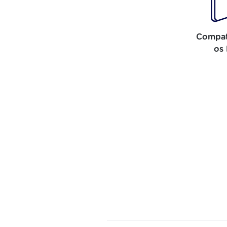
Compat
os