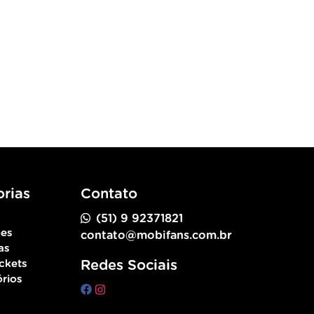
rias
Contato
(51) 9 92371821
ões
contato@mobifans.com.br
as
ckets
Redes Sociais
rios