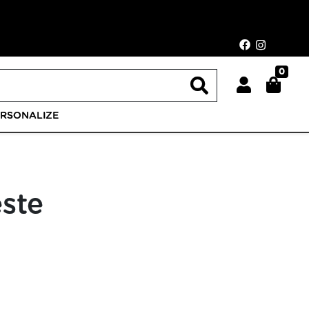
0
ERSONALIZE
este