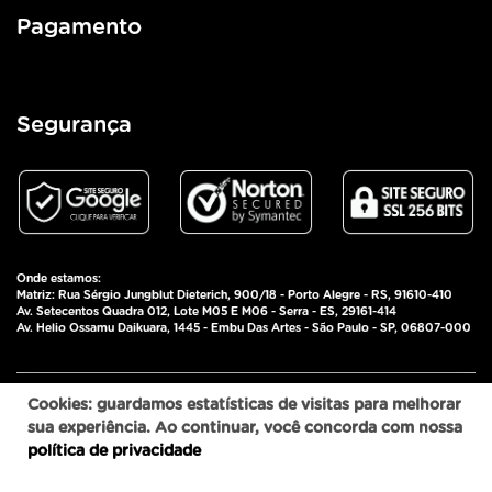
Pagamento
Segurança
Onde estamos:
Matriz: Rua Sérgio Jungblut Dieterich, 900/18 - Porto Alegre - RS, 91610-410
Av. Setecentos Quadra 012, Lote M05 E M06 - Serra - ES, 29161-414
Av. Helio Ossamu Daikuara, 1445 - Embu Das Artes - São Paulo - SP, 06807-000
Pulz Comércio de Importados Eireli - CNPJ:
Cookies: guardamos estatísticas de visitas para melhorar
06.051.394/0001-93 © 2025 - Todos os direitos
sua experiência. Ao continuar, você concorda com nossa
reservados.
política de privacidade