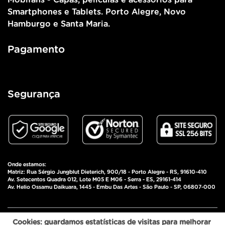
Smartphones e Tablets. Porto Alegre, Novo
Hamburgo e Santa Maria.
Pagamento
Segurança
Onde estamos:
Matriz: Rua Sérgio Jungblut Dieterich, 900/18 - Porto Alegre - RS, 91610-410
Av. Setecentos Quadra 012, Lote M05 E M06 - Serra - ES, 29161-414
Av. Helio Ossamu Daikuara, 1445 - Embu Das Artes - São Paulo - SP, 06807-000
Pulz Comércio de Importados Eireli - CNPJ:
Cookies: guardamos estatísticas de visitas para melhorar