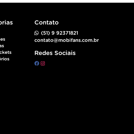
rias
Contato
(51) 9 92371821
ões
contato@mobifans.com.br
as
ckets
Redes Sociais
rios