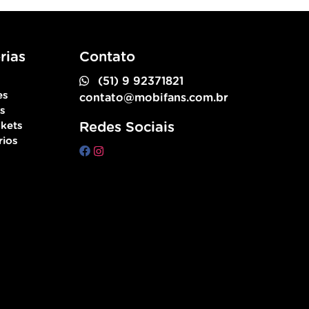
rias
Contato
(51) 9 92371821
es
contato@mobifans.com.br
as
kets
Redes Sociais
rios