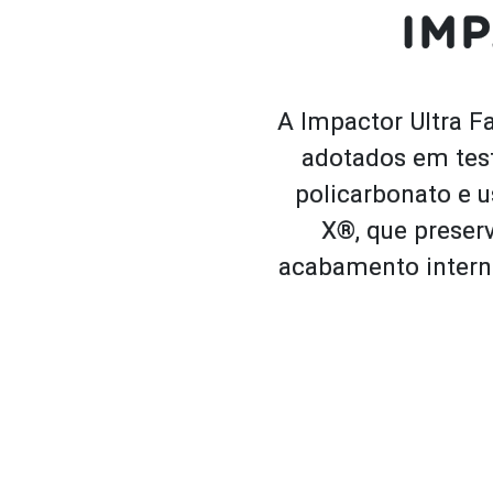
IMP
A Impactor Ultra F
adotados em tes
policarbonato e 
X®, que preser
acabamento intern