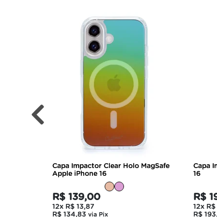
Capa Impactor Clear Holo MagSafe
Capa I
Apple iPhone 16
16
R$ 139,00
R$ 1
12x
R$ 13,87
12x
R$ 
R$ 134,83
R$ 193
via Pix