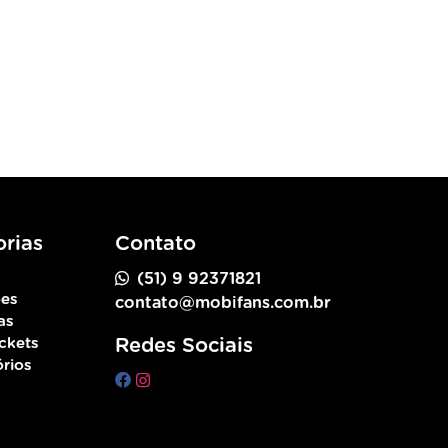
rias
Contato
(51) 9 92371821
ões
contato@mobifans.com.br
as
ckets
Redes Sociais
rios