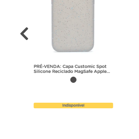
tomic
PRÉ-VENDA: Capa Customic Spot
Silicone Reciclado MagSafe Apple
iPhone 15
Indisponível
rrinho