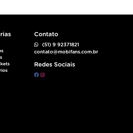
rias
Contato
(51) 9 92371821
es
contato@mobifans.com.br
as
kets
Redes Sociais
rios