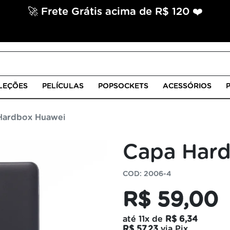
🚀 Frete Grátis acima de R$ 120 ❤️
LEÇÕES
PELÍCULAS
POPSOCKETS
ACESSÓRIOS
Hardbox Huawei
Capa Har
COD: 2006-4
R$ 59,00
até
11x
de
R$ 6,34
R$ 57,23
via Pix