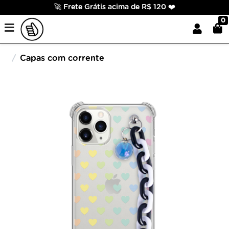
🚀 Frete Grátis acima de R$ 120 ❤️
0
Capas com corrente