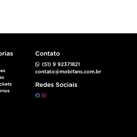
rias
Contato
(51) 9 92371821
ões
contato@mobifans.com.br
as
ckets
Redes Sociais
rios