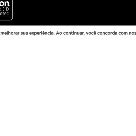
ra melhorar sua experiência. Ao continuar, você concorda com no
RS, 91610-410
414
 - SP, 06807-000
.051.394/0001-93 © 2025 - Todos os direitos reservados.