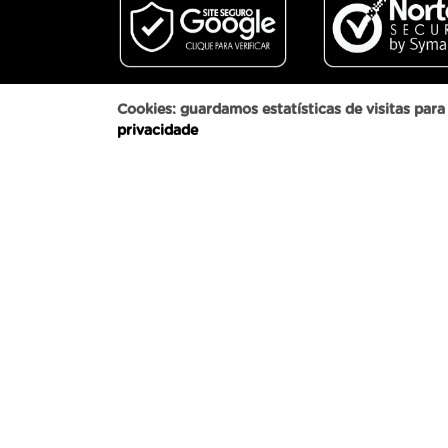
Cookies: guardamos estatísticas de visitas pa
privacidade
Onde estamos:
Matriz: Rua Sérgio Jungblut Dieterich, 900/18 - Porto Alegre - 
Av. Setecentos Quadra 012, Lote M05 E M06 - Serra - ES, 29161-
Av. Helio Ossamu Daikuara, 1445 - Embu Das Artes - São Paulo
Pulz Comércio de Importados Eireli - CNPJ: 06